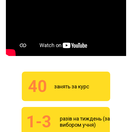
40
занять за курс
1-3
разів на тиждень (за
вибором учня)